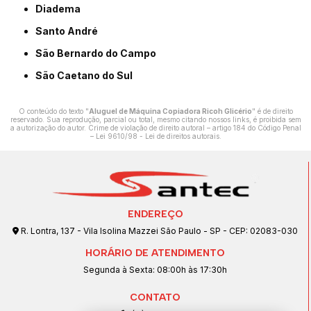
Diadema
Santo André
São Bernardo do Campo
São Caetano do Sul
O conteúdo do texto "
Aluguel de Máquina Copiadora Ricoh Glicério
" é de direito
reservado. Sua reprodução, parcial ou total, mesmo citando nossos links, é proibida sem
a autorização do autor. Crime de violação de direito autoral – artigo 184 do Código Penal
–
Lei 9610/98 - Lei de direitos autorais
.
ENDEREÇO
R. Lontra, 137 - Vila Isolina Mazzei São Paulo - SP - CEP: 02083-030
HORÁRIO DE ATENDIMENTO
Segunda à Sexta: 08:00h às 17:30h
CONTATO