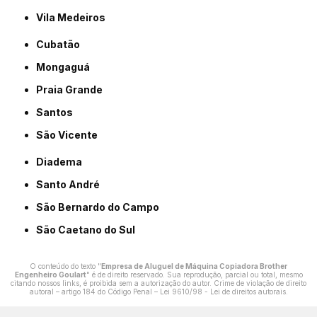
Vila Medeiros
Cubatão
Mongaguá
Praia Grande
Santos
São Vicente
Diadema
Santo André
São Bernardo do Campo
São Caetano do Sul
O conteúdo do texto "
Empresa de Aluguel de Máquina Copiadora Brother
Engenheiro Goulart
" é de direito reservado. Sua reprodução, parcial ou total, mesmo
citando nossos links, é proibida sem a autorização do autor. Crime de violação de direito
autoral – artigo 184 do Código Penal –
Lei 9610/98 - Lei de direitos autorais
.