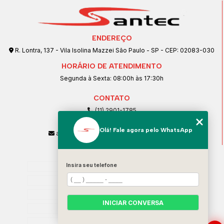
ENDEREÇO
R. Lontra, 137 - Vila Isolina Mazzei São Paulo - SP - CEP: 02083-030
HORÁRIO DE ATENDIMENTO
Segunda à Sexta: 08:00h às 17:30h
CONTATO
(11) 2901-1785
(11) 99239-1832
Olá! Fale agora pelo WhatsApp
atendimento@santeccopiadoras.com.br
MENU
Insira seu telefone
Home
Empresa
SERVIÇOS
INICIAR CONVERSA
Contato
Categorias