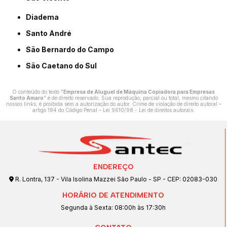
Diadema
Santo André
São Bernardo do Campo
São Caetano do Sul
O conteúdo do texto "
Empresa de Aluguel de Máquina Copiadora para Empresas
Santo Amaro
" é de direito reservado. Sua reprodução, parcial ou total, mesmo citando
nossos links, é proibida sem a autorização do autor. Crime de violação de direito autoral –
artigo 184 do Código Penal –
Lei 9610/98 - Lei de direitos autorais
.
ENDEREÇO
R. Lontra, 137 - Vila Isolina Mazzei São Paulo - SP - CEP: 02083-030
HORÁRIO DE ATENDIMENTO
Segunda à Sexta: 08:00h às 17:30h