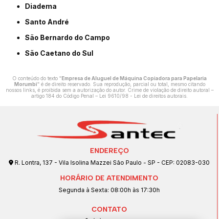
Diadema
Santo André
São Bernardo do Campo
São Caetano do Sul
O conteúdo do texto "
Empresa de Aluguel de Máquina Copiadora para Papelaria
Morumbi
" é de direito reservado. Sua reprodução, parcial ou total, mesmo citando
nossos links, é proibida sem a autorização do autor. Crime de violação de direito autoral –
artigo 184 do Código Penal –
Lei 9610/98 - Lei de direitos autorais
.
ENDEREÇO
R. Lontra, 137 - Vila Isolina Mazzei São Paulo - SP - CEP: 02083-030
HORÁRIO DE ATENDIMENTO
Segunda à Sexta: 08:00h às 17:30h
CONTATO