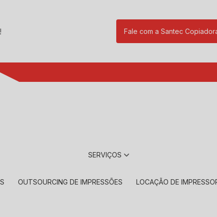
!
Fale com a Santec Copiador
(11) 2901-17
SERVIÇOS
RS
OUTSOURCING DE IMPRESSÕES
LOCAÇÃO DE IMPRESSO