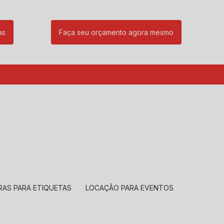
as
Faça seu orçamento agora mesmo
85
(11) 99239-1832
atendimento@santeccopiadoras.com.br
RAS PARA ETIQUETAS
LOCAÇÃO PARA EVENTOS