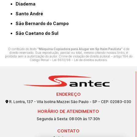
Diadema
Santo André
São Bernardo do Campo
São Caetano do Sul
O conteúdo do texto "
Máquina Copiadora para Alugar em Sp Itaim Paulista
" é de
direito reservado. Sua reprodução, parcial ou total, mesmo citando nossos links, é
proibida sem a autorização do autor. Crime de violação de direito autoral – artigo 184 do
Código Penal –
Lei 9610/98 - Lei de direitos autorais
.
ENDEREÇO
R. Lontra, 137 - Vila Isolina Mazzei São Paulo - SP - CEP: 02083-030
HORÁRIO DE ATENDIMENTO
Segunda à Sexta: 08:00h às 17:30h
CONTATO