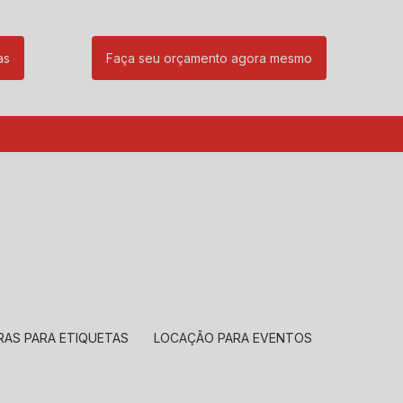
as
Faça seu orçamento agora mesmo
85
(11) 99239-1832
atendimento@santeccopiadoras.com.br
RAS PARA ETIQUETAS
LOCAÇÃO PARA EVENTOS