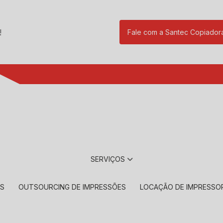
!
Fale com a Santec Copiador
(11) 2901-17
SERVIÇOS
RS
OUTSOURCING DE IMPRESSÕES
LOCAÇÃO DE IMPRESSO