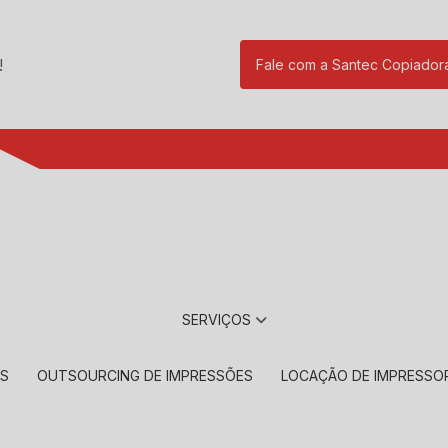
!
Fale com a Santec Copiador
(11) 2901-17
SERVIÇOS
RS
OUTSOURCING DE IMPRESSÕES
LOCAÇÃO DE IMPRESSO