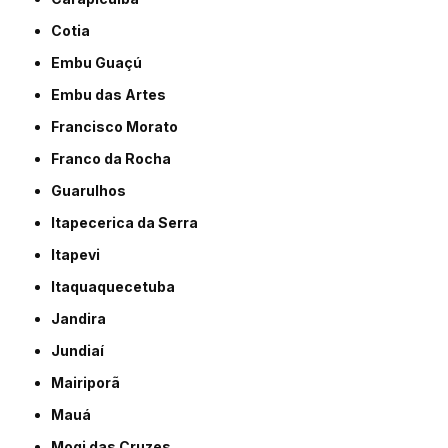
Cotia
Embu Guaçú
Embu das Artes
Francisco Morato
Franco da Rocha
Guarulhos
Itapecerica da Serra
Itapevi
Itaquaquecetuba
Jandira
Jundiaí
Mairiporã
Mauá
Mogi das Cruzes