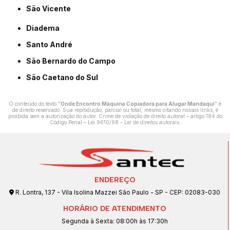
São Vicente
Diadema
Santo André
São Bernardo do Campo
São Caetano do Sul
O conteúdo do texto "
Onde Encontro Máquina Copiadora para Alugar Mandaqui
" é
de direito reservado. Sua reprodução, parcial ou total, mesmo citando nossos links, é
proibida sem a autorização do autor. Crime de violação de direito autoral – artigo 184 do
Código Penal –
Lei 9610/98 - Lei de direitos autorais
.
ENDEREÇO
R. Lontra, 137 - Vila Isolina Mazzei São Paulo - SP - CEP: 02083-030
HORÁRIO DE ATENDIMENTO
Segunda à Sexta: 08:00h às 17:30h