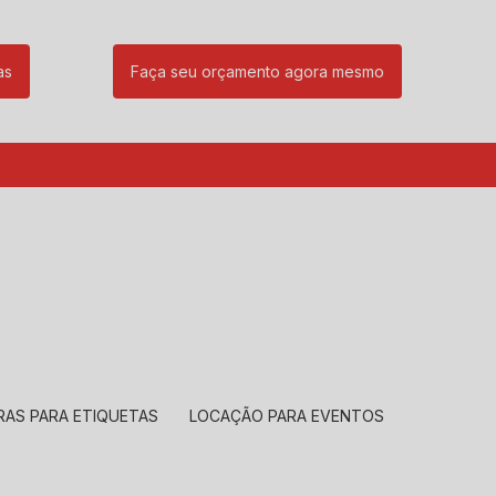
as
Faça seu orçamento agora mesmo
85
(11) 99239-1832
atendimento@santeccopiadoras.com.br
RAS PARA ETIQUETAS
LOCAÇÃO PARA EVENTOS