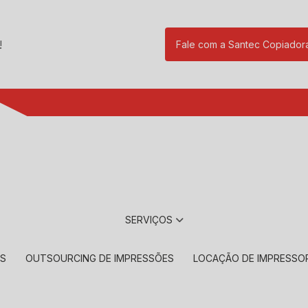
!
Fale com a Santec Copiador
(11) 2901-17
SERVIÇOS
RS
OUTSOURCING DE IMPRESSÕES
LOCAÇÃO DE IMPRESSO