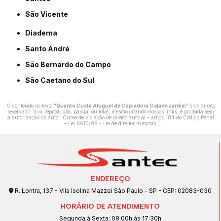
São Vicente
Diadema
Santo André
São Bernardo do Campo
São Caetano do Sul
O conteúdo do texto "
Quanto Custa Aluguel de Copiadora Cidade Jardim
" é de direito
reservado. Sua reprodução, parcial ou total, mesmo citando nossos links, é proibida sem
a autorização do autor. Crime de violação de direito autoral – artigo 184 do Código Penal
–
Lei 9610/98 - Lei de direitos autorais
.
ENDEREÇO
R. Lontra, 137 - Vila Isolina Mazzei São Paulo - SP - CEP: 02083-030
HORÁRIO DE ATENDIMENTO
Segunda à Sexta: 08:00h às 17:30h