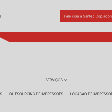
!
Fale com a Santec Copiador
(11) 2901-17
SERVIÇOS
RS
OUTSOURCING DE IMPRESSÕES
LOCAÇÃO DE IMPRESSO