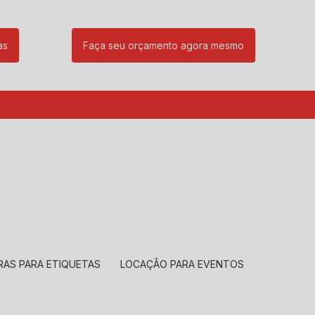
as
Faça seu orçamento agora mesmo
85
(11) 99239-1832
atendimento@santeccopiadoras.com.br
RAS PARA ETIQUETAS
LOCAÇÃO PARA EVENTOS