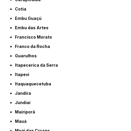
Cotia
Embu Guaçú
Embu das Artes
Francisco Morato
Franco da Rocha
Guarulhos
Itapecerica da Serra
Itapevi
Itaquaquecetuba
Jandira
Jundiaí
Mairiporã
Mauá
Mogi das Cruzes