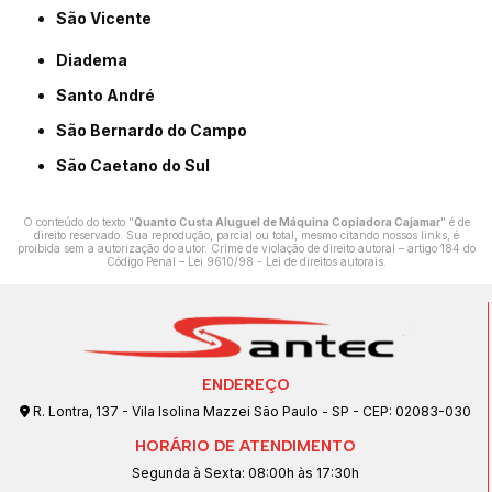
São Vicente
Diadema
Santo André
São Bernardo do Campo
São Caetano do Sul
O conteúdo do texto "
Quanto Custa Aluguel de Máquina Copiadora Cajamar
" é de
direito reservado. Sua reprodução, parcial ou total, mesmo citando nossos links, é
proibida sem a autorização do autor. Crime de violação de direito autoral – artigo 184 do
Código Penal –
Lei 9610/98 - Lei de direitos autorais
.
ENDEREÇO
R. Lontra, 137 - Vila Isolina Mazzei São Paulo - SP - CEP: 02083-030
HORÁRIO DE ATENDIMENTO
Segunda à Sexta: 08:00h às 17:30h