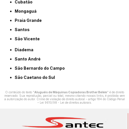
Cubatão
Mongaguá
Praia Grande
Santos
São Vicente
Diadema
Santo André
São Bernardo do Campo
São Caetano do Sul
O conteúdo do texto "
Aluguéis de Máquinas Copiadoras Brother Belém
" é de direito
reservado. Sua reprodução, parcial ou total, mesmo citando nossos links, é proibida sem
a autorização do autor. Crime de violação de direito autoral – artigo 184 do Código Penal
–
Lei 9610/98 - Lei de direitos autorais
.