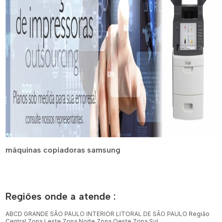
máquinas copiadoras samsung
Regiões onde a atende :
ABCD
GRANDE SÃO PAULO
INTERIOR
LITORAL DE SÃO PAULO
Região
Central
Zona Leste
Zona Norte
Zona Oeste
Zona Sul