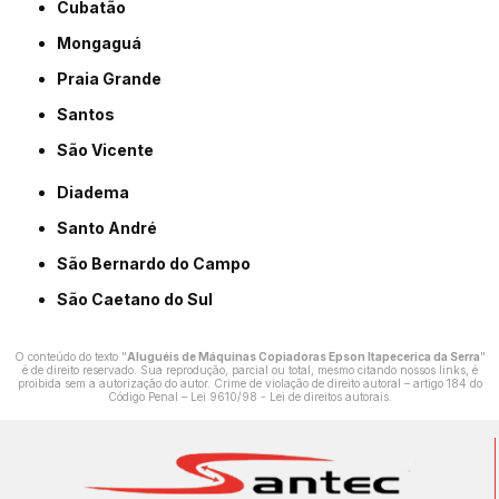
Cubatão
Mongaguá
Praia Grande
Santos
São Vicente
Diadema
Santo André
São Bernardo do Campo
São Caetano do Sul
O conteúdo do texto "
Aluguéis de Máquinas Copiadoras Epson Itapecerica da Serra
"
é de direito reservado. Sua reprodução, parcial ou total, mesmo citando nossos links, é
proibida sem a autorização do autor. Crime de violação de direito autoral – artigo 184 do
Código Penal –
Lei 9610/98 - Lei de direitos autorais
.