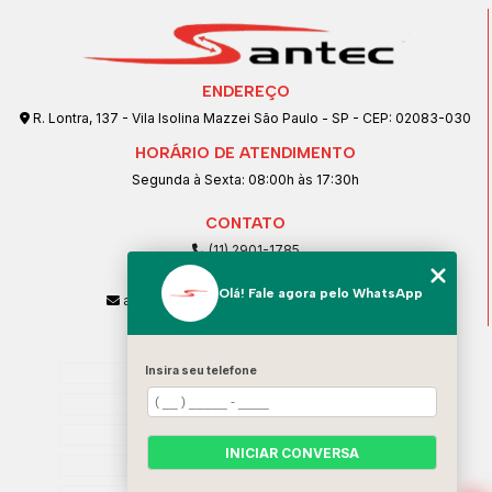
ENDEREÇO
R. Lontra, 137 - Vila Isolina Mazzei São Paulo - SP - CEP: 02083-030
HORÁRIO DE ATENDIMENTO
Segunda à Sexta: 08:00h às 17:30h
CONTATO
(11) 2901-1785
(11) 99239-1832
Olá! Fale agora pelo WhatsApp
atendimento@santeccopiadoras.com.br
MENU
Insira seu telefone
Home
Empresa
SERVIÇOS
INICIAR CONVERSA
Contato