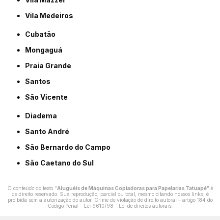
Vila Medeiros
Cubatão
Mongaguá
Praia Grande
Santos
São Vicente
Diadema
Santo André
São Bernardo do Campo
São Caetano do Sul
O conteúdo do texto "
Aluguéis de Máquinas Copiadoras para Papelarias Tatuapé
" é
de direito reservado. Sua reprodução, parcial ou total, mesmo citando nossos links, é
proibida sem a autorização do autor. Crime de violação de direito autoral – artigo 184 do
Código Penal –
Lei 9610/98 - Lei de direitos autorais
.