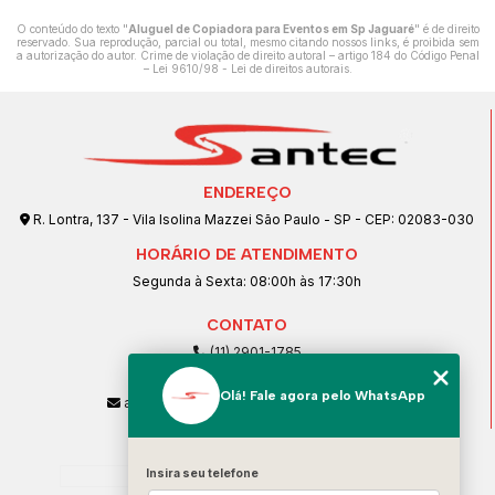
O conteúdo do texto "
Aluguel de Copiadora para Eventos em Sp Jaguaré
" é de direito
reservado. Sua reprodução, parcial ou total, mesmo citando nossos links, é proibida sem
a autorização do autor. Crime de violação de direito autoral – artigo 184 do Código Penal
–
Lei 9610/98 - Lei de direitos autorais
.
ENDEREÇO
R. Lontra, 137 - Vila Isolina Mazzei São Paulo - SP - CEP: 02083-030
HORÁRIO DE ATENDIMENTO
Segunda à Sexta: 08:00h às 17:30h
CONTATO
(11) 2901-1785
(11) 99239-1832
Olá! Fale agora pelo WhatsApp
atendimento@santeccopiadoras.com.br
MENU
Home
Insira seu telefone