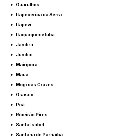
Guarulhos
Itapecerica da Serra
Itapevi
Itaquaquecetuba
Jandira
Jundiaí
Mairiporã
Mauá
Mogi das Cruzes
Osasco
Poá
Ribeirão Pires
Santa Isabel
Santana de Parnaíba