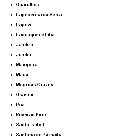
Guarulhos
Itapecerica da Serra
Itapevi
Itaquaquecetuba
Jandira
Jundiaí
Mairiporã
Mauá
Mogi das Cruzes
Osasco
Poá
Ribeirão Pires
Santa Isabel
Santana de Parnaíba