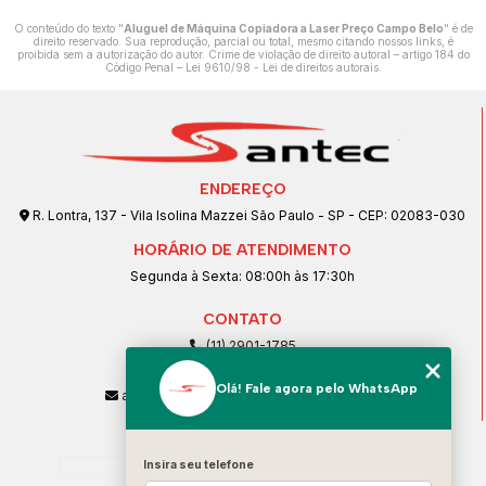
O conteúdo do texto "
Aluguel de Máquina Copiadora a Laser Preço Campo Belo
" é de
direito reservado. Sua reprodução, parcial ou total, mesmo citando nossos links, é
proibida sem a autorização do autor. Crime de violação de direito autoral – artigo 184 do
Código Penal –
Lei 9610/98 - Lei de direitos autorais
.
ENDEREÇO
R. Lontra, 137 - Vila Isolina Mazzei São Paulo - SP - CEP: 02083-030
HORÁRIO DE ATENDIMENTO
Segunda à Sexta: 08:00h às 17:30h
CONTATO
(11) 2901-1785
(11) 99239-1832
Olá! Fale agora pelo WhatsApp
atendimento@santeccopiadoras.com.br
MENU
Home
Insira seu telefone