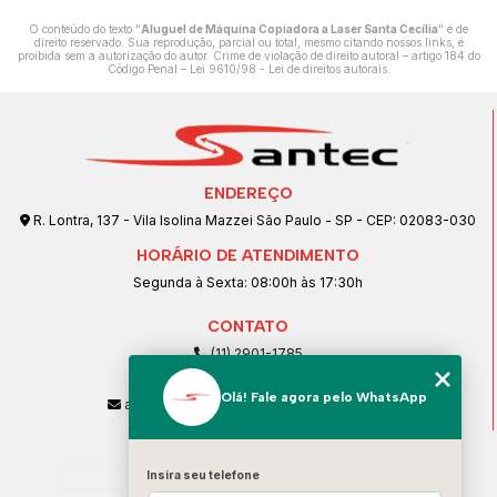
O conteúdo do texto "
Aluguel de Máquina Copiadora a Laser Santa Cecília
" é de
direito reservado. Sua reprodução, parcial ou total, mesmo citando nossos links, é
proibida sem a autorização do autor. Crime de violação de direito autoral – artigo 184 do
Código Penal –
Lei 9610/98 - Lei de direitos autorais
.
ENDEREÇO
R. Lontra, 137 - Vila Isolina Mazzei São Paulo - SP - CEP: 02083-030
HORÁRIO DE ATENDIMENTO
Segunda à Sexta: 08:00h às 17:30h
CONTATO
(11) 2901-1785
(11) 99239-1832
Olá! Fale agora pelo WhatsApp
atendimento@santeccopiadoras.com.br
MENU
Home
Insira seu telefone