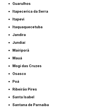
Guarulhos
Itapecerica da Serra
Itapevi
Itaquaquecetuba
Jandira
Jundiaí
Mairiporã
Mauá
Mogi das Cruzes
Osasco
Poá
Ribeirão Pires
Santa Isabel
Santana de Parnaíba