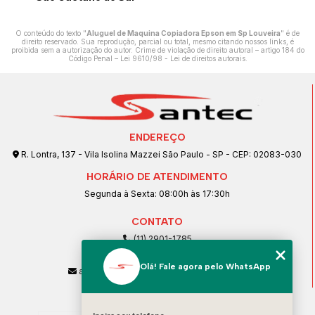
O conteúdo do texto "
Aluguel de Maquina Copiadora Epson em Sp Louveira
" é de
direito reservado. Sua reprodução, parcial ou total, mesmo citando nossos links, é
proibida sem a autorização do autor. Crime de violação de direito autoral – artigo 184 do
Código Penal –
Lei 9610/98 - Lei de direitos autorais
.
ENDEREÇO
R. Lontra, 137 - Vila Isolina Mazzei São Paulo - SP - CEP: 02083-030
HORÁRIO DE ATENDIMENTO
Segunda à Sexta: 08:00h às 17:30h
CONTATO
(11) 2901-1785
(11) 99239-1832
Olá! Fale agora pelo WhatsApp
atendimento@santeccopiadoras.com.br
MENU