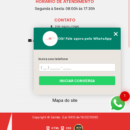
HORÁRIO DE ATENDIMENTO
Segunda à Sexta: 08:00h às 17:30h
CONTATO
(11) 2901-1785
(11) 99239-1832
Olá! Fale agora pelo WhatsApp
atendimento@santeccopiadoras.com.br
MENU
Home
Insira seu telefone
Empresa
SERVIÇOS
INICIAR CONVERSA
Contato
Categorias
1
Mapa do site
Copyright © Santec. (Lei 9610 de 19/02/1998)
HTML
CSS