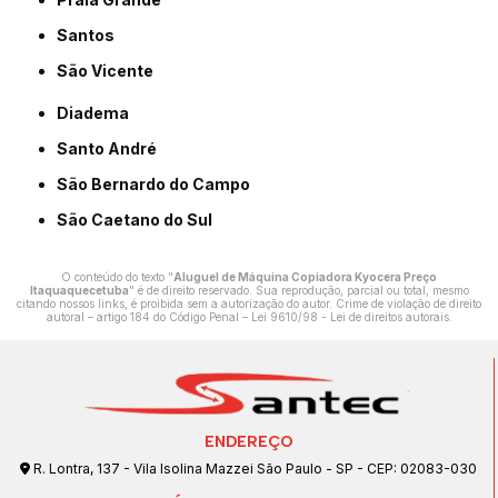
Santos
São Vicente
Diadema
Santo André
São Bernardo do Campo
São Caetano do Sul
O conteúdo do texto "
Aluguel de Máquina Copiadora Kyocera Preço
Itaquaquecetuba
" é de direito reservado. Sua reprodução, parcial ou total, mesmo
citando nossos links, é proibida sem a autorização do autor. Crime de violação de direito
autoral – artigo 184 do Código Penal –
Lei 9610/98 - Lei de direitos autorais
.
ENDEREÇO
R. Lontra, 137 - Vila Isolina Mazzei São Paulo - SP - CEP: 02083-030