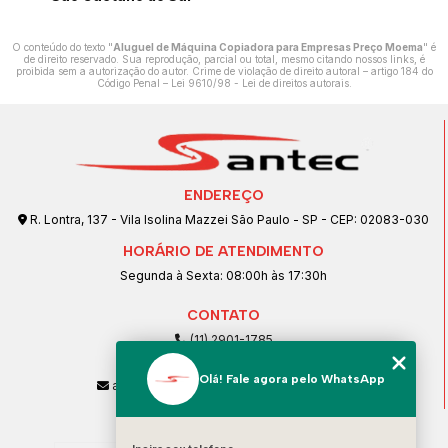
O conteúdo do texto "
Aluguel de Máquina Copiadora para Empresas Preço Moema
" é
de direito reservado. Sua reprodução, parcial ou total, mesmo citando nossos links, é
proibida sem a autorização do autor. Crime de violação de direito autoral – artigo 184 do
Código Penal –
Lei 9610/98 - Lei de direitos autorais
.
ENDEREÇO
R. Lontra, 137 - Vila Isolina Mazzei São Paulo - SP - CEP: 02083-030
HORÁRIO DE ATENDIMENTO
Segunda à Sexta: 08:00h às 17:30h
CONTATO
(11) 2901-1785
(11) 99239-1832
Olá! Fale agora pelo WhatsApp
atendimento@santeccopiadoras.com.br
MENU