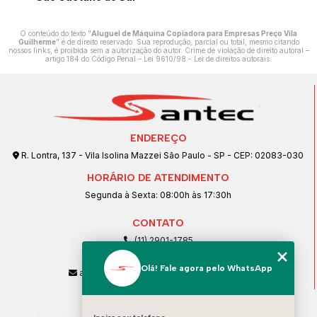
O conteúdo do texto "
Aluguel de Máquina Copiadora para Empresas Preço Vila
Guilherme
" é de direito reservado. Sua reprodução, parcial ou total, mesmo citando
nossos links, é proibida sem a autorização do autor. Crime de violação de direito autoral –
artigo 184 do Código Penal –
Lei 9610/98 - Lei de direitos autorais
.
ENDEREÇO
R. Lontra, 137 - Vila Isolina Mazzei São Paulo - SP - CEP: 02083-030
HORÁRIO DE ATENDIMENTO
Segunda à Sexta: 08:00h às 17:30h
CONTATO
(11) 2901-1785
(11) 99239-1832
Olá! Fale agora pelo WhatsApp
atendimento@santeccopiadoras.com.br
MENU