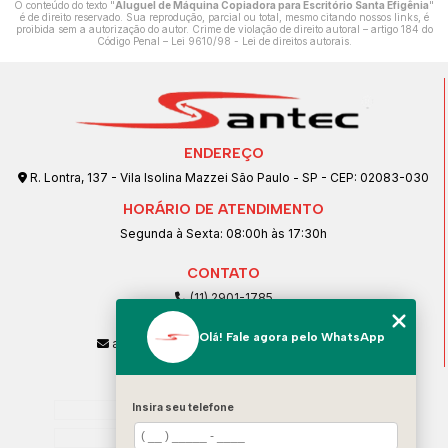
O conteúdo do texto "
Aluguel de Máquina Copiadora para Escritório Santa Efigênia
"
é de direito reservado. Sua reprodução, parcial ou total, mesmo citando nossos links, é
proibida sem a autorização do autor. Crime de violação de direito autoral – artigo 184 do
Código Penal –
Lei 9610/98 - Lei de direitos autorais
.
ENDEREÇO
R. Lontra, 137 - Vila Isolina Mazzei São Paulo - SP - CEP: 02083-030
HORÁRIO DE ATENDIMENTO
Segunda à Sexta: 08:00h às 17:30h
CONTATO
(11) 2901-1785
(11) 99239-1832
Olá! Fale agora pelo WhatsApp
atendimento@santeccopiadoras.com.br
MENU
Home
Insira seu telefone
Empresa