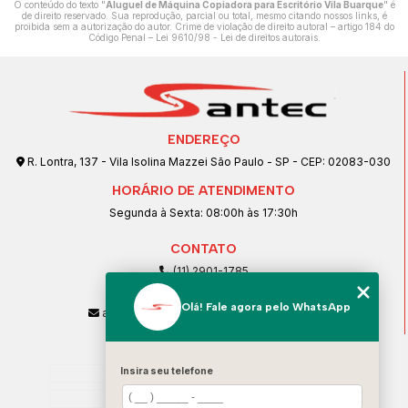
O conteúdo do texto "
Aluguel de Máquina Copiadora para Escritório Vila Buarque
" é
de direito reservado. Sua reprodução, parcial ou total, mesmo citando nossos links, é
proibida sem a autorização do autor. Crime de violação de direito autoral – artigo 184 do
Código Penal –
Lei 9610/98 - Lei de direitos autorais
.
ENDEREÇO
R. Lontra, 137 - Vila Isolina Mazzei São Paulo - SP - CEP: 02083-030
HORÁRIO DE ATENDIMENTO
Segunda à Sexta: 08:00h às 17:30h
CONTATO
(11) 2901-1785
(11) 99239-1832
Olá! Fale agora pelo WhatsApp
atendimento@santeccopiadoras.com.br
MENU
Home
Insira seu telefone
Empresa