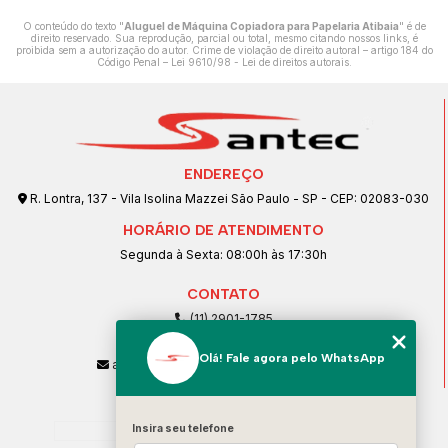
O conteúdo do texto "
Aluguel de Máquina Copiadora para Papelaria Atibaia
" é de
direito reservado. Sua reprodução, parcial ou total, mesmo citando nossos links, é
proibida sem a autorização do autor. Crime de violação de direito autoral – artigo 184 do
Código Penal –
Lei 9610/98 - Lei de direitos autorais
.
ENDEREÇO
R. Lontra, 137 - Vila Isolina Mazzei São Paulo - SP - CEP: 02083-030
HORÁRIO DE ATENDIMENTO
Segunda à Sexta: 08:00h às 17:30h
CONTATO
(11) 2901-1785
(11) 99239-1832
Olá! Fale agora pelo WhatsApp
atendimento@santeccopiadoras.com.br
MENU
Home
Insira seu telefone