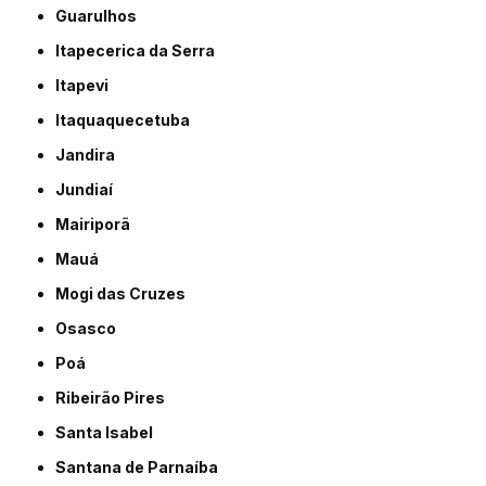
Guarulhos
Itapecerica da Serra
Itapevi
Itaquaquecetuba
Jandira
Jundiaí
Mairiporã
Mauá
Mogi das Cruzes
Osasco
Poá
Ribeirão Pires
Santa Isabel
Santana de Parnaíba