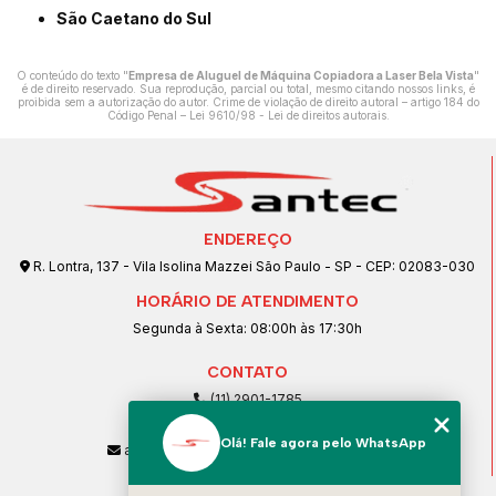
São Caetano do Sul
O conteúdo do texto "
Empresa de Aluguel de Máquina Copiadora a Laser Bela Vista
"
é de direito reservado. Sua reprodução, parcial ou total, mesmo citando nossos links, é
proibida sem a autorização do autor. Crime de violação de direito autoral – artigo 184 do
Código Penal –
Lei 9610/98 - Lei de direitos autorais
.
ENDEREÇO
R. Lontra, 137 - Vila Isolina Mazzei São Paulo - SP - CEP: 02083-030
HORÁRIO DE ATENDIMENTO
Segunda à Sexta: 08:00h às 17:30h
CONTATO
(11) 2901-1785
(11) 99239-1832
Olá! Fale agora pelo WhatsApp
atendimento@santeccopiadoras.com.br
MENU