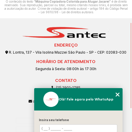
O conteúdo do texto "
Máquina Copiadora Colorida para Alugar Jacareí
" é de direito
reservado. Sua reprodução, parcial ou total, mesmo citando nossos links, é proibida sem
a autorização do autor. Crime de violação de direito autoral – artigo 184 do Código Penal
–
Lei 9610/98 - Lei de direitos autorais
.
ENDEREÇO
R. Lontra, 137 - Vila Isolina Mazzei São Paulo - SP - CEP: 02083-030
HORÁRIO DE ATENDIMENTO
Segunda à Sexta: 08:00h às 17:30h
CONTATO
(11) 2901-1785
(11) 99239-1832
Olá! Fale agora pelo WhatsApp
atendimento@santeccopiadoras.com.br
MENU
Home
Insira seu telefone
Empresa