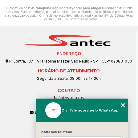
O conteúdo do texto "
Máquina Copiadora Kyocera para Alugar Glicério
" é de direito
reservado. Sua reprodução, parcial ou total, mesmo citando nossos links, é proibida sem
a autorização do autor. Crime de violação de direito autoral – artigo 184 do Código Penal
–
Lei 9610/98 - Lei de direitos autorais
.
ENDEREÇO
R. Lontra, 137 - Vila Isolina Mazzei São Paulo - SP - CEP: 02083-030
HORÁRIO DE ATENDIMENTO
Segunda à Sexta: 08:00h às 17:30h
CONTATO
(11) 2901-1785
(11) 99239-1832
Olá! Fale agora pelo WhatsApp
atendimento@santeccopiadoras.com.br
MENU
Home
Insira seu telefone