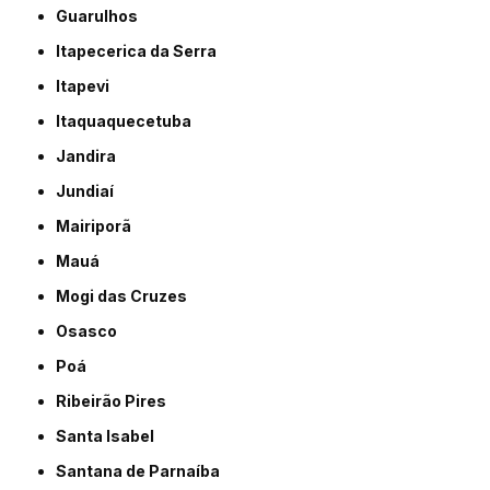
Guarulhos
Itapecerica da Serra
Itapevi
Itaquaquecetuba
Jandira
Jundiaí
Mairiporã
Mauá
Mogi das Cruzes
Osasco
Poá
Ribeirão Pires
Santa Isabel
Santana de Parnaíba