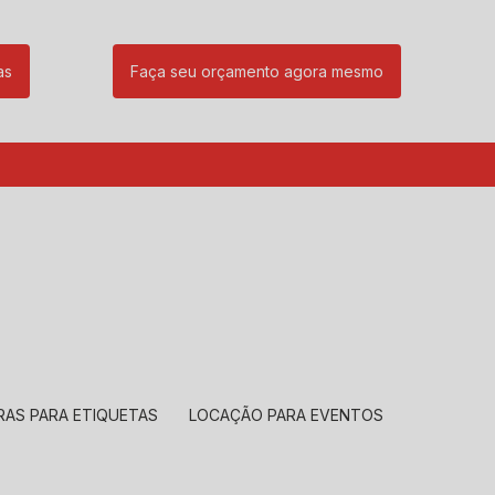
as
Faça seu orçamento agora mesmo
85
(11) 99239-1832
atendimento@santeccopiadoras.com.br
RAS PARA ETIQUETAS
LOCAÇÃO PARA EVENTOS