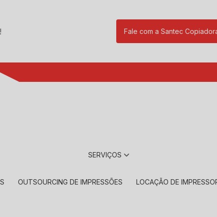
!
Fale com a Santec Copiador
(11) 2901-17
SERVIÇOS
RS
OUTSOURCING DE IMPRESSÕES
LOCAÇÃO DE IMPRESSO