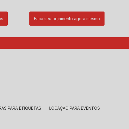
as
Faça seu orçamento agora mesmo
85
(11) 99239-1832
atendimento@santeccopiadoras.com.br
RAS PARA ETIQUETAS
LOCAÇÃO PARA EVENTOS