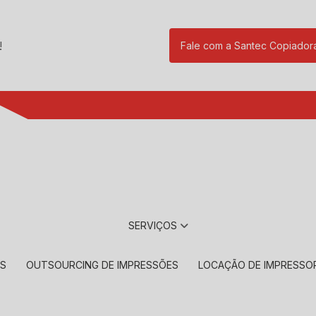
!
Fale com a Santec Copiador
(11) 2901-17
SERVIÇOS
RS
OUTSOURCING DE IMPRESSÕES
LOCAÇÃO DE IMPRESSO