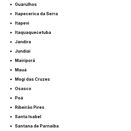
Guarulhos
Itapecerica da Serra
Itapevi
Itaquaquecetuba
Jandira
Jundiaí
Mairiporã
Mauá
Mogi das Cruzes
Osasco
Poá
Ribeirão Pires
Santa Isabel
Santana de Parnaíba