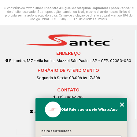
O conteúdo do texto "
Onde Encontro Aluguel de Maquina Copiadora Epson Penha
" é
de direito reservado. Sua reprodução, parcial ou total, mesmo citando nossos links, é
proibida sem a autorização do autor. Crime de violação de direito autoral – artigo 184 do
Código Penal –
Lei 9610/98 - Lei de direitos autorais
.
ENDEREÇO
R. Lontra, 137 - Vila Isolina Mazzei São Paulo - SP - CEP: 02083-030
HORÁRIO DE ATENDIMENTO
Segunda à Sexta: 08:00h às 17:30h
CONTATO
(11) 2901-1785
(11) 99239-1832
Olá! Fale agora pelo WhatsApp
atendimento@santeccopiadoras.com.br
MENU
Home
Insira seu telefone