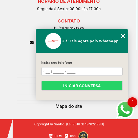
HORÁRIO DE ATENDIMENTO
Segunda à Sexta: 08:00h às 17:30h
CONTATO
(11) 2901-1785
(11) 99239-1832
Olá! Fale agora pelo WhatsApp
atendimento@santeccopiadoras.com.br
MENU
Home
Insira seu telefone
Empresa
SERVIÇOS
INICIAR CONVERSA
Contato
Categorias
1
Mapa do site
Copyright © Santec. (Lei 9610 de 19/02/1998)
HTML
CSS