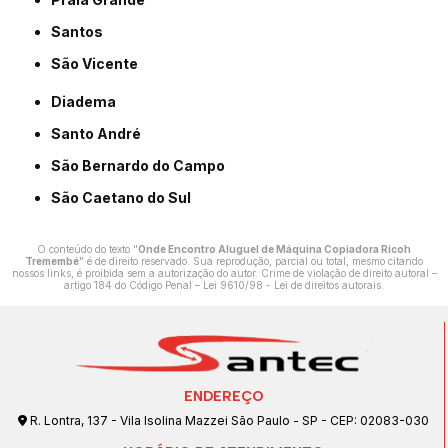
Santos
São Vicente
Diadema
Santo André
São Bernardo do Campo
São Caetano do Sul
O conteúdo do texto "
Onde Encontro Aluguel de Máquina Copiadora Ricoh
Tremembé
" é de direito reservado. Sua reprodução, parcial ou total, mesmo citando
nossos links, é proibida sem a autorização do autor. Crime de violação de direito autoral –
artigo 184 do Código Penal –
Lei 9610/98 - Lei de direitos autorais
.
ENDEREÇO
R. Lontra, 137 - Vila Isolina Mazzei São Paulo - SP - CEP: 02083-030