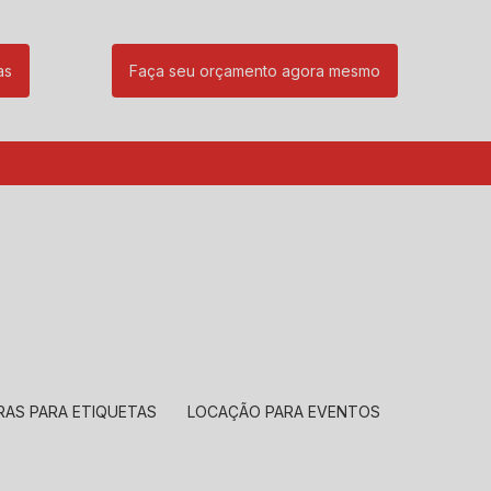
as
Faça seu orçamento agora mesmo
85
(11) 99239-1832
atendimento@santeccopiadoras.com.br
RAS PARA ETIQUETAS
LOCAÇÃO PARA EVENTOS