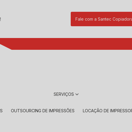
!
Fale com a Santec Copiador
(11) 2901-17
SERVIÇOS
RS
OUTSOURCING DE IMPRESSÕES
LOCAÇÃO DE IMPRESSO