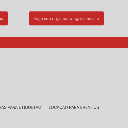
as
Faça seu orçamento agora mesmo
85
(11) 99239-1832
atendimento@santeccopiadoras.com.br
RAS PARA ETIQUETAS
LOCAÇÃO PARA EVENTOS