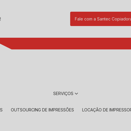
!
Fale com a Santec Copiador
(11) 2901-17
SERVIÇOS
RS
OUTSOURCING DE IMPRESSÕES
LOCAÇÃO DE IMPRESSO