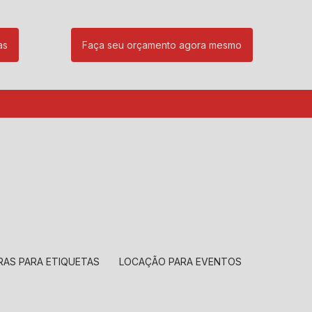
as
Faça seu orçamento agora mesmo
85
(11) 99239-1832
atendimento@santeccopiadoras.com.br
RAS PARA ETIQUETAS
LOCAÇÃO PARA EVENTOS