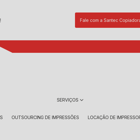
!
Fale com a Santec Copiador
(11) 2901-17
SERVIÇOS
RS
OUTSOURCING DE IMPRESSÕES
LOCAÇÃO DE IMPRESSO