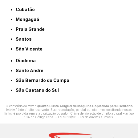
Cubatão
Mongaguá
Praia Grande
Santos
São Vicente
Diadema
Santo André
São Bernardo do Campo
São Caetano do Sul
O conteúdo do texto "
Quanto Custa Aluguel de Máquina Copiadora para Escritório
Imirim
" é de direito reservado. Sua reprodução, parcial ou total, mesmo citando nossos
links, é proibida sem a autorização do autor. Crime de violação de direito autoral – artigo
184 do Código Penal –
Lei 9610/98 - Lei de direitos autorais
.