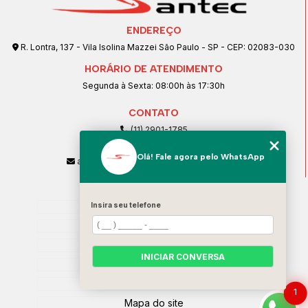
ENDEREÇO
R. Lontra, 137 - Vila Isolina Mazzei São Paulo - SP - CEP: 02083-030
HORÁRIO DE ATENDIMENTO
Segunda à Sexta: 08:00h às 17:30h
CONTATO
(11) 2901-1785
(11) 99239-1832
Olá! Fale agora pelo WhatsApp
atendimento@santeccopiadoras.com.br
MENU
Insira seu telefone
Home
Empresa
SERVIÇOS
INICIAR CONVERSA
Contato
Categorias
1
Mapa do site