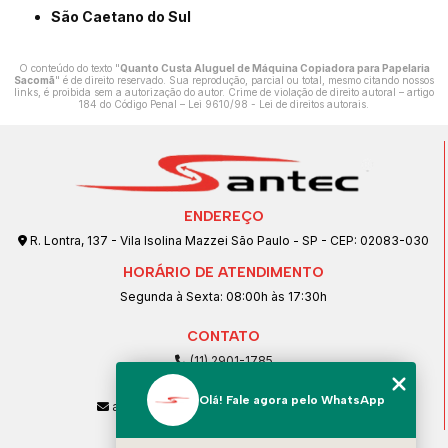
São Caetano do Sul
O conteúdo do texto "
Quanto Custa Aluguel de Máquina Copiadora para Papelaria
Sacomã
" é de direito reservado. Sua reprodução, parcial ou total, mesmo citando nossos
links, é proibida sem a autorização do autor. Crime de violação de direito autoral – artigo
184 do Código Penal –
Lei 9610/98 - Lei de direitos autorais
.
ENDEREÇO
R. Lontra, 137 - Vila Isolina Mazzei São Paulo - SP - CEP: 02083-030
HORÁRIO DE ATENDIMENTO
Segunda à Sexta: 08:00h às 17:30h
CONTATO
(11) 2901-1785
(11) 99239-1832
Olá! Fale agora pelo WhatsApp
atendimento@santeccopiadoras.com.br
MENU