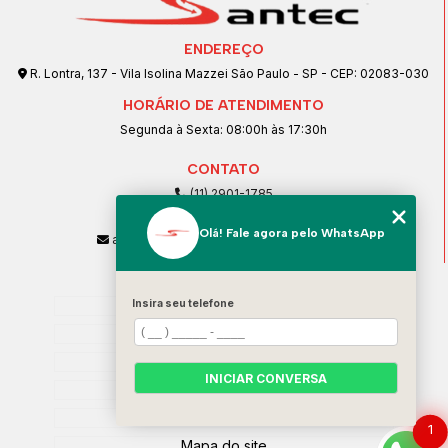
ENDEREÇO
R. Lontra, 137 - Vila Isolina Mazzei São Paulo - SP - CEP: 02083-030
HORÁRIO DE ATENDIMENTO
Segunda à Sexta: 08:00h às 17:30h
CONTATO
(11) 2901-1785
(11) 99239-1832
Olá! Fale agora pelo WhatsApp
atendimento@santeccopiadoras.com.br
MENU
Insira seu telefone
Home
Empresa
SERVIÇOS
INICIAR CONVERSA
Contato
Categorias
1
Mapa do site