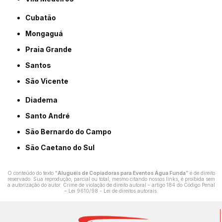
Cubatão
Mongaguá
Praia Grande
Santos
São Vicente
Diadema
Santo André
São Bernardo do Campo
São Caetano do Sul
O conteúdo do texto "
Aluguéis de Copiadoras para Eventos Água Funda
" é de direito
reservado. Sua reprodução, parcial ou total, mesmo citando nossos links, é proibida sem
a autorização do autor. Crime de violação de direito autoral – artigo 184 do Código Penal
–
Lei 9610/98 - Lei de direitos autorais
.