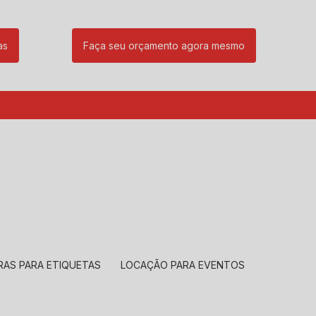
as
Faça seu orçamento agora mesmo
85
(11) 99239-1832
atendimento@santeccopiadoras.com.br
RAS PARA ETIQUETAS
LOCAÇÃO PARA EVENTOS