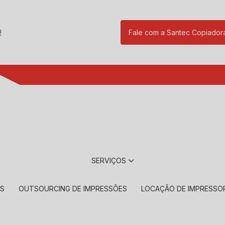
!
Fale com a Santec Copiador
(11) 2901-17
SERVIÇOS
RS
OUTSOURCING DE IMPRESSÕES
LOCAÇÃO DE IMPRESSO