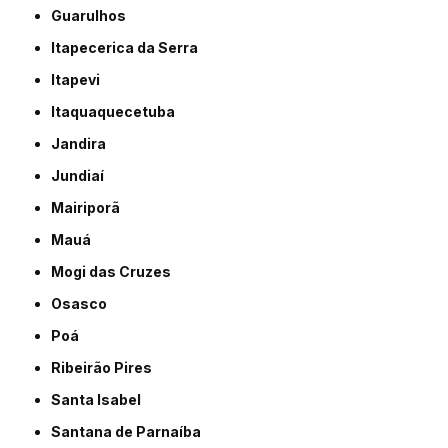
Guarulhos
Itapecerica da Serra
Itapevi
Itaquaquecetuba
Jandira
Jundiaí
Mairiporã
Mauá
Mogi das Cruzes
Osasco
Poá
Ribeirão Pires
Santa Isabel
Santana de Parnaíba