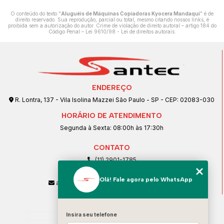
O conteúdo do texto "
Aluguéis de Máquinas Copiadoras Kyocera Mandaqui
" é de
direito reservado. Sua reprodução, parcial ou total, mesmo citando nossos links, é
proibida sem a autorização do autor. Crime de violação de direito autoral – artigo 184 do
Código Penal –
Lei 9610/98 - Lei de direitos autorais
.
ENDEREÇO
R. Lontra, 137 - Vila Isolina Mazzei São Paulo - SP - CEP: 02083-030
HORÁRIO DE ATENDIMENTO
Segunda à Sexta: 08:00h às 17:30h
CONTATO
(11) 2901-1785
(11) 99239-1832
Olá! Fale agora pelo WhatsApp
atendimento@santeccopiadoras.com.br
MENU
Insira seu telefone
Home