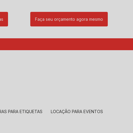
as
Faça seu orçamento agora mesmo
85
(11) 99239-1832
atendimento@santeccopiadoras.com.br
RAS PARA ETIQUETAS
LOCAÇÃO PARA EVENTOS