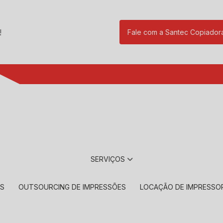
!
Fale com a Santec Copiador
(11) 2901-17
SERVIÇOS
RS
OUTSOURCING DE IMPRESSÕES
LOCAÇÃO DE IMPRESSO