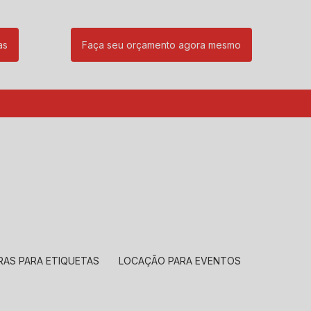
as
Faça seu orçamento agora mesmo
85
(11) 99239-1832
atendimento@santeccopiadoras.com.br
RAS PARA ETIQUETAS
LOCAÇÃO PARA EVENTOS