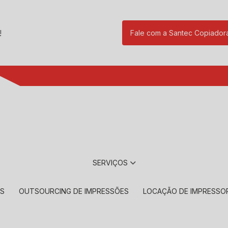
!
Fale com a Santec Copiador
(11) 2901-17
SERVIÇOS
RS
OUTSOURCING DE IMPRESSÕES
LOCAÇÃO DE IMPRESSO