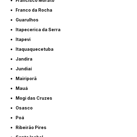
Francisco Morato
Franco da Rocha
Guarulhos
Itapecerica da Serra
Itapevi
Itaquaquecetuba
Jandira
Jundiaí
Mairiporã
Mauá
Mogi das Cruzes
Osasco
Poá
Ribeirão Pires