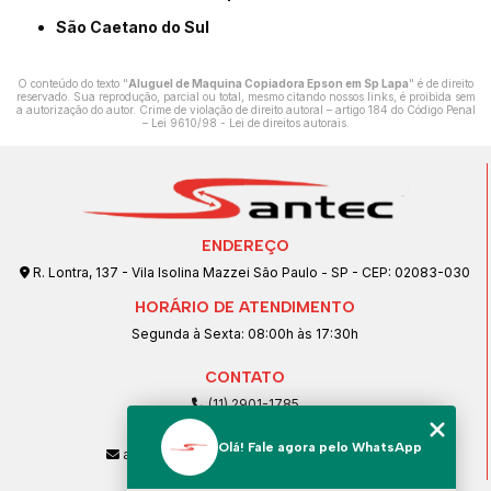
São Caetano do Sul
O conteúdo do texto "
Aluguel de Maquina Copiadora Epson em Sp Lapa
" é de direito
reservado. Sua reprodução, parcial ou total, mesmo citando nossos links, é proibida sem
a autorização do autor. Crime de violação de direito autoral – artigo 184 do Código Penal
–
Lei 9610/98 - Lei de direitos autorais
.
ENDEREÇO
R. Lontra, 137 - Vila Isolina Mazzei São Paulo - SP - CEP: 02083-030
HORÁRIO DE ATENDIMENTO
Segunda à Sexta: 08:00h às 17:30h
CONTATO
(11) 2901-1785
(11) 99239-1832
Olá! Fale agora pelo WhatsApp
atendimento@santeccopiadoras.com.br