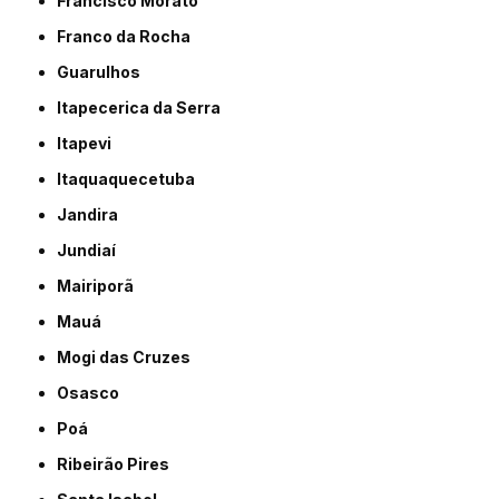
Francisco Morato
Franco da Rocha
Guarulhos
Itapecerica da Serra
Itapevi
Itaquaquecetuba
Jandira
Jundiaí
Mairiporã
Mauá
Mogi das Cruzes
Osasco
Poá
Ribeirão Pires