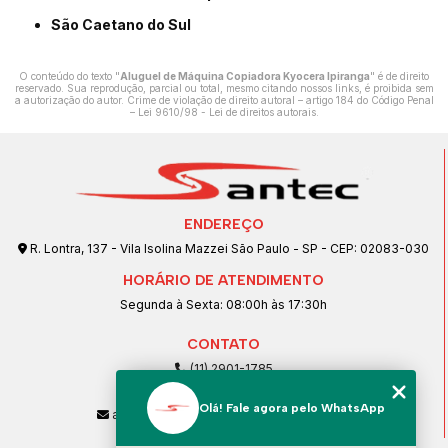
São Caetano do Sul
O conteúdo do texto "
Aluguel de Máquina Copiadora Kyocera Ipiranga
" é de direito
reservado. Sua reprodução, parcial ou total, mesmo citando nossos links, é proibida sem
a autorização do autor. Crime de violação de direito autoral – artigo 184 do Código Penal
–
Lei 9610/98 - Lei de direitos autorais
.
ENDEREÇO
R. Lontra, 137 - Vila Isolina Mazzei São Paulo - SP - CEP: 02083-030
HORÁRIO DE ATENDIMENTO
Segunda à Sexta: 08:00h às 17:30h
CONTATO
(11) 2901-1785
(11) 99239-1832
Olá! Fale agora pelo WhatsApp
atendimento@santeccopiadoras.com.br