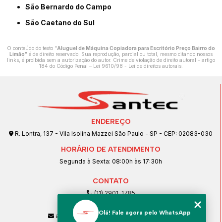
São Bernardo do Campo
São Caetano do Sul
O conteúdo do texto "
Aluguel de Máquina Copiadora para Escritório Preço Bairro do
Limão
" é de direito reservado. Sua reprodução, parcial ou total, mesmo citando nossos
links, é proibida sem a autorização do autor. Crime de violação de direito autoral – artigo
184 do Código Penal –
Lei 9610/98 - Lei de direitos autorais
.
ENDEREÇO
R. Lontra, 137 - Vila Isolina Mazzei São Paulo - SP - CEP: 02083-030
HORÁRIO DE ATENDIMENTO
Segunda à Sexta: 08:00h às 17:30h
CONTATO
(11) 2901-1785
(11) 99239-1832
Olá! Fale agora pelo WhatsApp
atendimento@santeccopiadoras.com.br