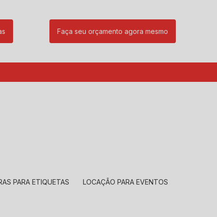
as
Faça seu orçamento agora mesmo
85
(11) 99239-1832
atendimento@santeccopiadoras.com.br
RAS PARA ETIQUETAS
LOCAÇÃO PARA EVENTOS