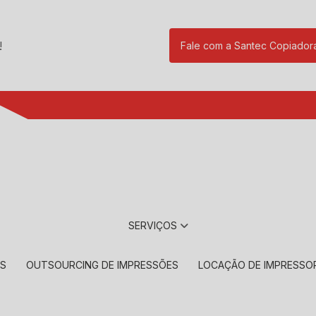
!
Fale com a Santec Copiador
(11) 2901-17
SERVIÇOS
RS
OUTSOURCING DE IMPRESSÕES
LOCAÇÃO DE IMPRESSO