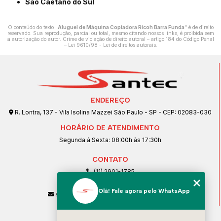
São Caetano do Sul
O conteúdo do texto "
Aluguel de Máquina Copiadora Ricoh Barra Funda
" é de direito
reservado. Sua reprodução, parcial ou total, mesmo citando nossos links, é proibida sem
a autorização do autor. Crime de violação de direito autoral – artigo 184 do Código Penal
–
Lei 9610/98 - Lei de direitos autorais
.
ENDEREÇO
R. Lontra, 137 - Vila Isolina Mazzei São Paulo - SP - CEP: 02083-030
HORÁRIO DE ATENDIMENTO
Segunda à Sexta: 08:00h às 17:30h
CONTATO
(11) 2901-1785
(11) 99239-1832
Olá! Fale agora pelo WhatsApp
atendimento@santeccopiadoras.com.br
MENU