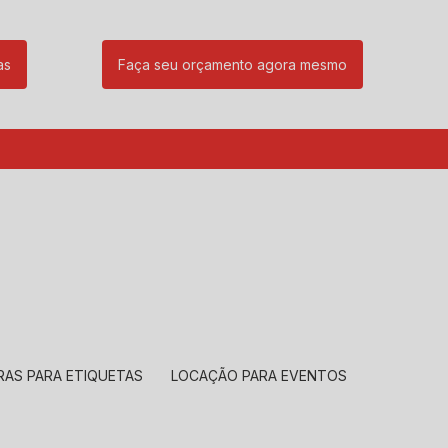
as
Faça seu orçamento agora mesmo
85
(11) 99239-1832
atendimento@santeccopiadoras.com.br
RAS PARA ETIQUETAS
LOCAÇÃO PARA EVENTOS