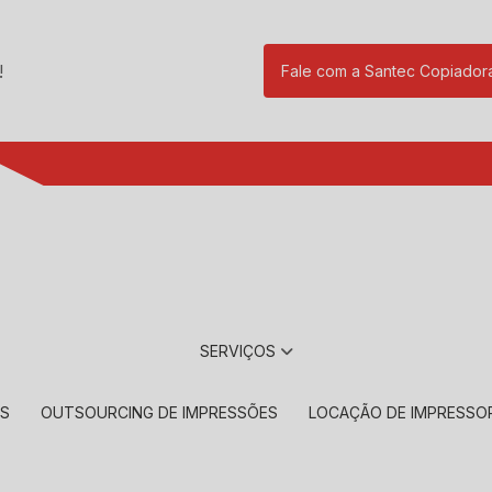
!
Fale com a Santec Copiador
(11) 2901-17
SERVIÇOS
RS
OUTSOURCING DE IMPRESSÕES
LOCAÇÃO DE IMPRESSO