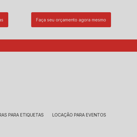
as
Faça seu orçamento agora mesmo
85
(11) 99239-1832
atendimento@santeccopiadoras.com.br
RAS PARA ETIQUETAS
LOCAÇÃO PARA EVENTOS