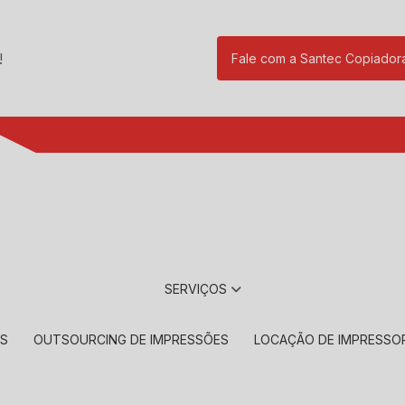
!
Fale com a Santec Copiador
(11) 2901-17
SERVIÇOS
RS
OUTSOURCING DE IMPRESSÕES
LOCAÇÃO DE IMPRESSO